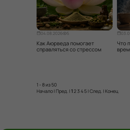
04.08.2026
5
03.0
орые
Как Аюрведа помогает
Что 
ушают вашу
справляться со стрессом
врем
у
1 - 8 из 50
Начало | Пред. |
1
2
3
4
5
|
След.
|
Конец