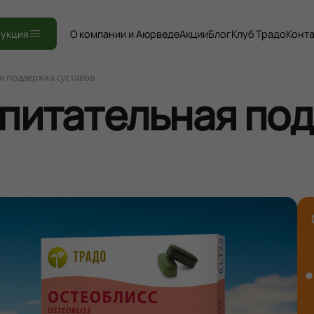
Книги
укция
О компании и Аюрведе
Акции
Блог
Клуб Традо
Конт
я поддержка суставов
 питательная по