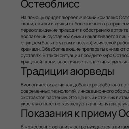
Остеоблисс
На помощь придет аюрведический комплекс Осте
ткани, связки и хрящи от болезненного разрушен
переохлаждение приводит к обострению артрита, 
воспалении суставной сумки накапливается лиш
ощущаем боль по утрам и после физической рабо
кремами. Обезболивающие препараты снимают си
суставах. В такой ситуации пройдите курс Остео
хрящевой ткани, эластичность пластины, уменьш
Традиции аюрведы
Биологически активная добавка разработана по
современных технологий, инновационного обор
экстрактов растений. Это ценный источник вита
укрепляют костно-хрящевую ткань изнутри, улуч
Показания к приему О
В межсезонье организм остро нуждается в витам