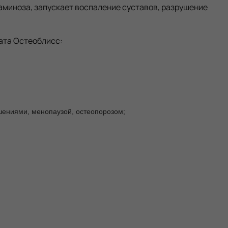
миноза, запускает воспаление суставов, разрушение
ата Остеоблисс:
шениями, менопаузой, остеопорозом;