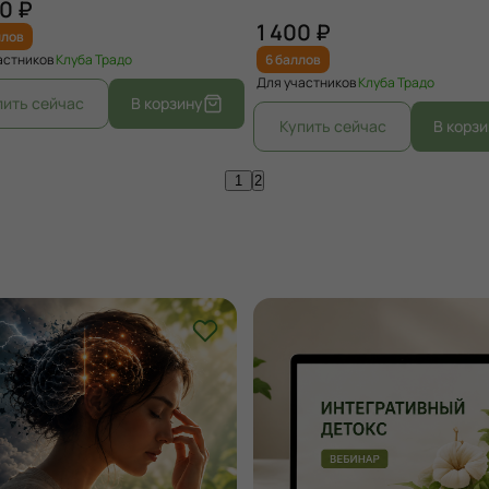
0 ₽
1 400 ₽
ллов
астников
Клуба Традо
6 баллов
Для участников
Клуба Традо
1
2