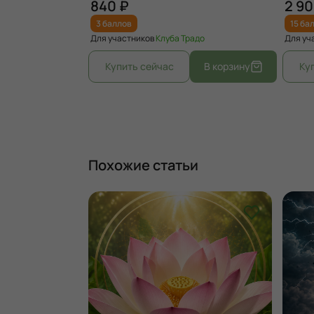
840 ₽
2 90
3 баллов
15 ба
адо
Для участников
Клуба Традо
Для уч
Похожие статьи