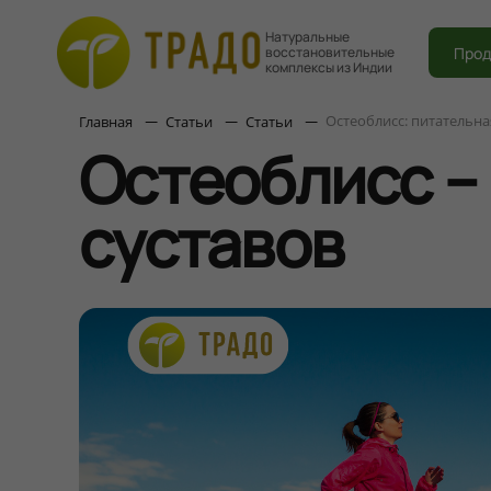
Натуральные
Прод
восстановительные
комплексы из Индии
Остеоблисс: питательна
Главная
Статьи
Статьи
Остеоблисс –
суставов