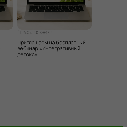
24.07.2026
172
27.07.2026
1
Приглашаем на бесплатный
Бесплатный 
»
вебинар «Интегративный
долголетие
детокс»