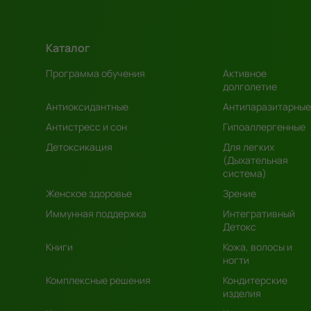
Каталог
Программа обучения
Активное
долголетие
Антиоксидантные
Антипаразитарные
Антистресс и сон
Гипоаллергенные
Детоксикация
Для легких
(Дыхательная
система)
Женское здоровье
Зрение
Иммунная поддержка
Интегративный
Детокс
Книги
Кожа, волосы и
ногти
Комплексные решения
Кондитерские
изделия