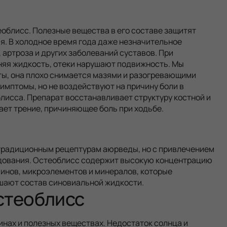
облисс. Полезные вещества в его составе защитят
ия. В холодное время года даже незначительное
артроза и других заболеваний суставов. При
няя жидкость, отеки нарушают подвижность. Мы
ты, она плохо снимается мазями и разогревающими
мптомы, но не воздействуют на причину боли в
блисса. Препарат восстанавливает структуру костной и
ает трение, причиняющее боль при ходьбе.
 традиционным рецептурам аюрведы, но с привлечением
удования. Остеоблисс содержит высокую концентрацию
минов, микроэлементов и минералов, которые
шают состав синовиальной жидкости.
стеоблисс
инах и полезных веществах. Недостаток солнца и