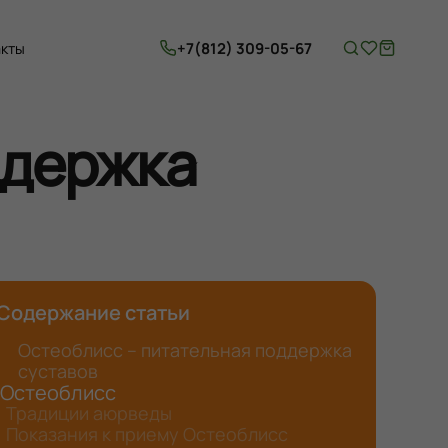
+7(812) 309-05-67
акты
ддержка
Содержание статьи
Остеоблисс – питательная поддержка
суставов
Остеоблисс
Традиции аюрведы
Показания к приему Остеоблисс