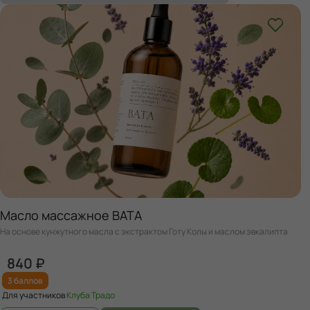
Масло массажное ВАТА
На основе кунжутного масла с экстрактом Готу Колы и маслом эвкалипта
840 ₽
3 баллов
Для участников
Клуба Традо