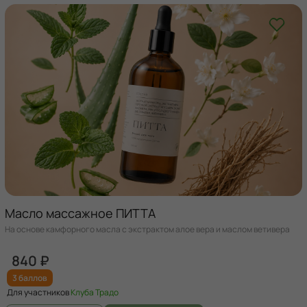
Масло массажное ПИТТА
На основе камфорного масла с экстрактом алое вера и маслом ветивера
840 ₽
3 баллов
Для участников
Клуба Традо