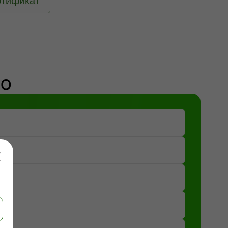
ртификат
до