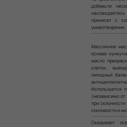
добавьте нес
наслаждайтес
принесет с со
умиротворения.
Массажное ма
основе кунжутн
масло прекрасн
клетки, вывод
липидный бала
антицеллюлитны
Используется 
(независимо от
при склонности 
сонливости и ни
Оказывает ос