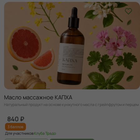
Масло массажное КАПХА
Натуральный продукт на основе кунжутного масла с грейпфрутом и перцем
840 ₽
3 баллов
Для участников
Клуба Традо