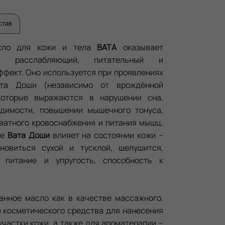
став
сло для кожи и тела
ВАТА
оказывает
й, расслабляющий, питательный и
фект. Оно используется при проявлениях
ата Доши (независимо от врождённой
 которые выражаются в нарушении сна,
удимости, повышении мышечного тонуса,
ватного кровоснабжения и питания мышц.
ие
Вата Доши
влияет на состоянии кожи –
новиться сухой и тусклой, шелушится,
 питание и упругость, способность к
анное масло как в качестве массажного,
е косметического средства для нанесения
частки кожи, а также для ароматерапии –