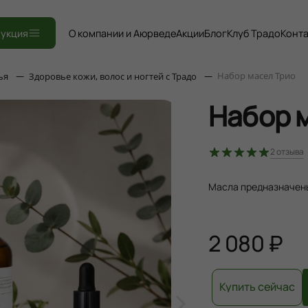
Книги
укция
О компании и Аюрведе
Акции
Блог
Клуб Традо
Конт
Набор масел Трио
ья
Здоровье кожи, волос и ногтей с Традо
Набор 
2
отзыва
Масла предназначены
2 080 ₽