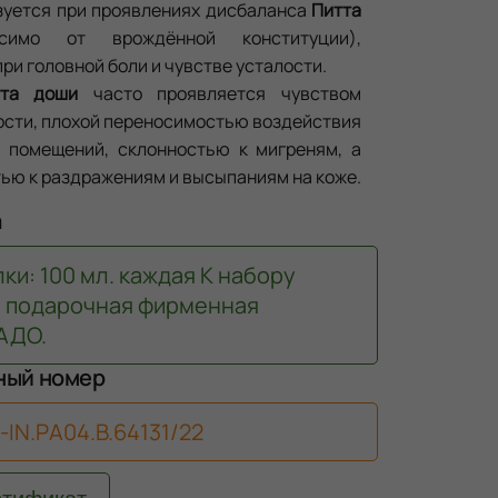
зуется при проявлениях дисбаланса
Питта
имо от врождённой конституции),
ри головной боли и чувстве усталости.
тта доши
часто проявляется чувством
ости, плохой переносимостью воздействия
 помещений, склонностью к мигреням, а
ью к раздражениям и высыпаниям на коже.
а
ки: 100 мл. каждая К набору
я подарочная фирменная
АДО.
ный номер
-IN.РА04.В.64131/22