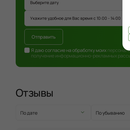
Отправить
Я даю согласие на обработку моих
персональ
получение информационно-рекламных расс
Отзывы
По дате
По убыванию