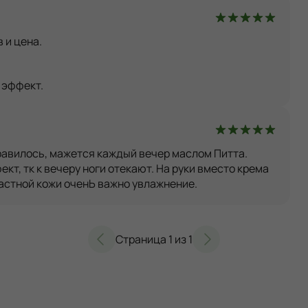
 и цена.
 эффект.
равилось, мажется каждый вечер маслом Питта. 
т, тк к вечеру ноги отекают. На руки вместо крема 
астной кожи оченЬ важно увлажнение. 
Страница
1
из
1