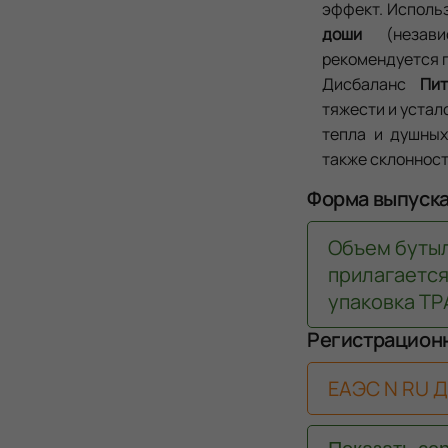
эффект. Исполь
доши
(независ
рекомендуется п
Дисбаланс
Пи
тяжести и устал
тепла и душных
также склонност
Форма выпуск
Объем бутыл
прилагаетс
упаковка ТР
Регистрацион
ЕАЭС N RU Д