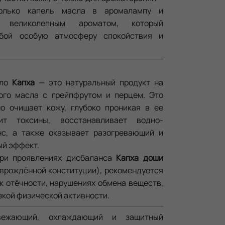
колько капель масла в аромалампу и
ь великолепным ароматом, который
бой особую атмосферу спокойствия и
сло
Капха
— это натуральный продукт на
ого масла с грейпфрутом и перцем. Это
о очищает кожу, глубоко проникая в ее
ит токсины, восстанавливает водно-
нс, а также оказывает разогревающий и
й эффект.
при проявлениях дисбаланса
Капха
доши
 врождённой конституции), рекомендуется
к отёчности, нарушениях обмена веществ,
зкой физической активности.
вежающий, охлаждающий и защитный