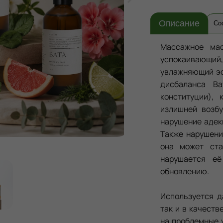
Описание
Со
Массажное ма
успокаивающи
увлажняющий эф
дисбаланса В
конституции),
излишней возб
нарушение адек
Также нарушен
она может ста
нарушается её
обновлению.
Используется д
так и в качеств
на проблемные у