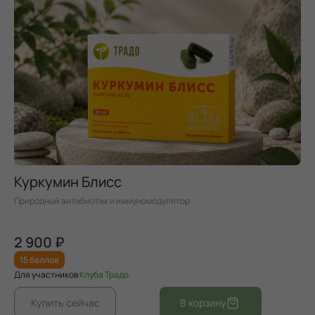
Куркумин Блисс
Природный антибиотик и иммуномодулятор
2 900 ₽
15 баллов
Для участников
Клуба Традо