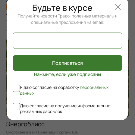
Будьте в курсе
10 баллов
Для участников
Клуба Традо
Получайте новости Традо, полезные материалы и
специальные предложения на email.
Подписаться
Нажмите, если уже подписаны
Я даю согласие на обработку
персональных
данных
Даю согласие на получение информационно-
рекламных рассылок
Энергоблисс
Омоложение и витаминизация организма