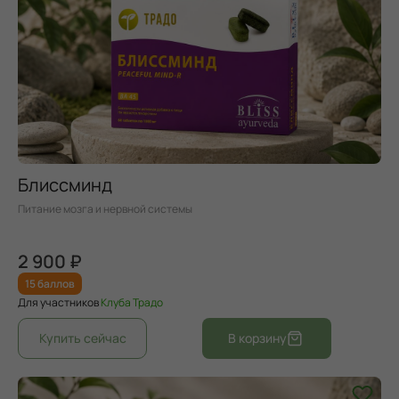
Блиссминд
Питание мозга и нервной системы
2 900 ₽
15 баллов
Для участников
Клуба Традо