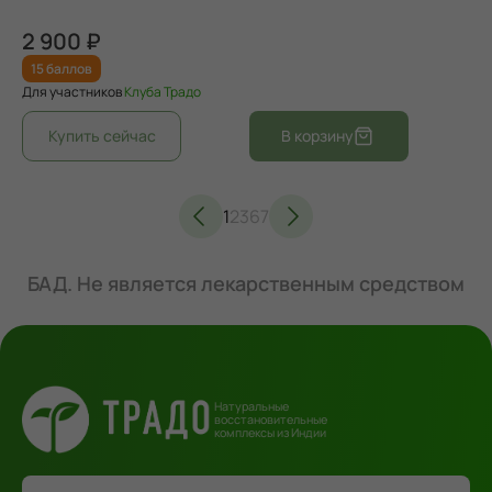
2 900 ₽
15 баллов
Для участников
Клуба Традо
1
2
3
6
7
БАД. Не является лекарственным средством
Натуральные
восстановительные
комплексы из Индии