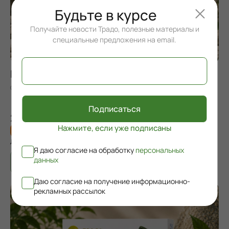
Будьте в курсе
Получайте новости Традо, полезные материалы и
специальные предложения на email.
Глюгард
Оздоровление поджелудочной железы, коррекция нарушений
углеводного обмена.
Подписаться
2 900 ₽
Нажмите, если уже подписаны
15 баллов
Для участников
Клуба Традо
Я даю согласие на обработку
персональных
данных
Даю согласие на получение информационно-
рекламных рассылок