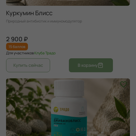
Куркумин Блисс
Природный антибиотик и иммуномодулятор
2 900 ₽
15 баллов
Для участников
Клуба Традо