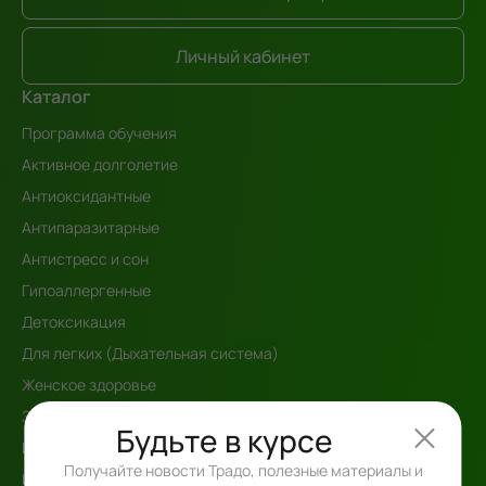
Личный кабинет
Каталог
Программа обучения
Активное долголетие
Антиоксидантные
Антипаразитарные
Антистресс и сон
Гипоаллергенные
Детоксикация
Для легких (Дыхательная система)
Женское здоровье
Зрение
Будьте в курсе
Иммунная поддержка
Получайте новости Традо, полезные материалы и
Интегративный Детокс