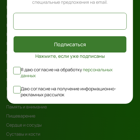
специальные предложения на email.
Книги
Кожа, волосы и ногти
Комплексные решения
Кондитерские изделия
Контроль веса
Подписаться
Контроль сахара в крови
Нажмите, если уже подписаны
Косметика
Я даю согласие на обработку
персональных
Мочевыделительная система
данных
Мужское здоровье
Даю согласие на получение информационно-
Наборы косметики
рекламных рассылок
Нервная система
Память и внимание
Пищеварение
Сердце и сосуды
Суставы и кости