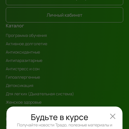
Личный кабинет
Каталог
Программа обучения
Активное долголетие
Антиоксидантные
Антипаразитарные
Антистресс и сон
Гипоаллергенные
Детоксикация
Для легких (Дыхательная система)
Женское здоровье
Зрение
Будьте в курсе
Иммунная поддержка
Получайте новости Традо, полезные материалы и
Интегративный Детокс