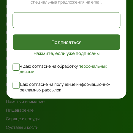
специальные предложения на email.
Книги
Кожа, волосы и ногти
Комплексные решения
Кондитерские изделия
Контроль веса
Подписаться
Контроль сахара в крови
Нажмите, если уже подписаны
Косметика
Я даю согласие на обработку
персональных
Мочевыделительная система
данных
Мужское здоровье
Даю согласие на получение информационно-
Наборы косметики
рекламных рассылок
Нервная система
Память и внимание
Пищеварение
Сердце и сосуды
Суставы и кости