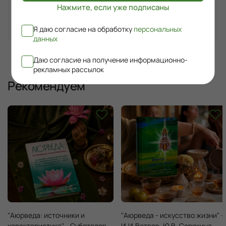
Поклон ТРАДО за память об Игоре Ивановиче и за 
Нажмите, если уже подписаны
выпущенную книгу. Книгу рекомендую. Много 
полезного. 
Я даю согласие на обработку
персональных
данных
Даю согласие на получение информационно-
Страница
1
из
1
рекламных рассылок
Рекомендуем
"Аюрведа: источники и
"Аюрведа - искусство жизни" -
характеристика" - Суботялов
И.И.Ветров, Ю.В. Сорокина