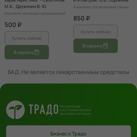
М.А., Дружинин В. Ю.
Альманах, посвященный самым
разным направлениям Аюрведы:
Изучение эволюции традиционной
мармавидье – работе с
850 ₽
аюрведической медицины
энергетическими точками тела,
500 ₽
аюрведической системе питания,
основах работы и общения с
растениями, сигнатурологии и
психологии
БАД. Не является лекарственным средством
Натуральные
восстановительные
комплексы из Индии
Бизнес с Традо