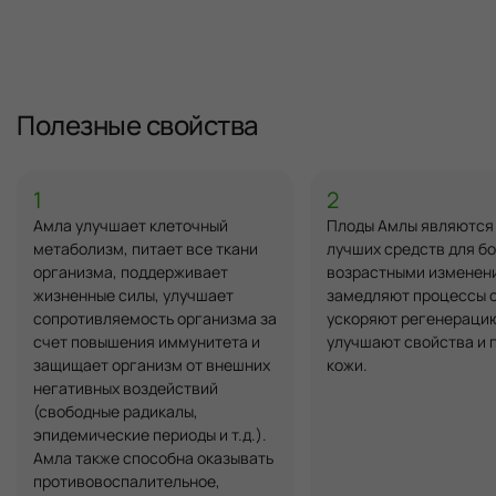
Полезные свойства
1
2
Амла улучшает клеточный
Плоды Амлы являются 
метаболизм, питает все ткани
лучших средств для бо
организма, поддерживает
возрастными изменения
жизненные силы, улучшает
замедляют процессы с
сопротивляемость организма за
ускоряют регенерацию
счет повышения иммунитета и
улучшают свойства и 
защищает организм от внешних
кожи.
негативных воздействий
(свободные радикалы,
эпидемические периоды и т.д.).
Амла также способна оказывать
противовоспалительное,