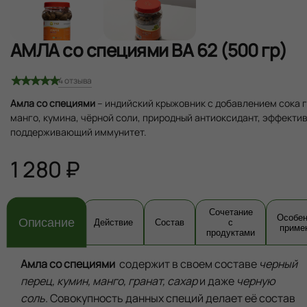
АМЛА со специями ВА 62 (500 гр)
4
отзыва
Амла со специями
– индийский крыжовник с добавлением сока г
манго, кумина, чёрной соли, природный антиоксидант, эффекти
поддерживающий иммунитет.
1 280 ₽
Сочетание
Особен
Описание
Действие
Состав
с
приме
продуктами
Амла со специями
содержит в своем составе
черный
перец, кумин, манго, гранат, сахар
и даже
черную
соль
.
Совокупность данных специй делает её состав