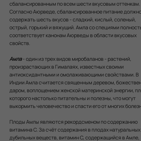
сбалансированным по всем шести вкусовым оттенкам.
Согласно Аюрведе, сбалансированное питание должн
содержать шесть вкусов - сладкий, кислый, соленый,
острый, горький и вяжущий. Амла со специями полнос
соответствует канонам Аюрведы в области вкусовых
свойств.
Амла
- один из трех видов миробаланов - растений,
произрастающих в Гималаях, известных своими
антиоксидантными и омолаживающими свойствами. В
Индии Амла считается священным деревом, божестве
даром, воплощением женской материнской энергии, п
которого настолько питательны и полезны, что могут
выкормить человечество и спасти его от многих болез
Плоды Амлы являются рекордсменом по содержанию
витамина С. За счёт содержания в плодах натуральных
дубильных веществ, витамин С, содержащийся в Амле,