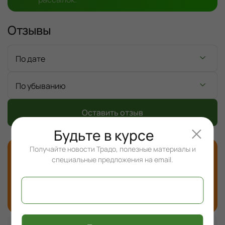
Отзывы
По дате
По убыванию
Оставить отзыв
Будьте в курсе
Получайте новости Традо, полезные материалы и
5.0
(
4
отзыва
)
специальные предложения на email.
5 звезд
(4)
4 звезды
(0)
3 звезды
(0)
2 звезды
(0)
1 звезда
(0)