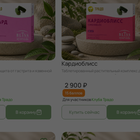
Кардиоблисс
щита от гастрита и язвенной
Таблетированный растительный комплекс для
здоровья сердца и сосудистой системы.
2 900 ₽
15 баллов
а Традо
Для участников
Клуба Традо