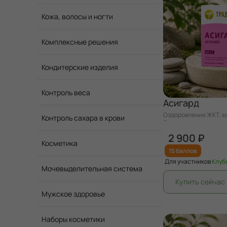
Кожа, волосы и ногти
Комплексные решения
Кондитерские изделия
Контроль веса
Асигард
Оздоровление ЖКТ, за
Контроль сахара в крови
болезни
2 900 ₽
Косметика
15 баллов
Для участников
Клуб
Мочевыделительная система
Мужское здоровье
Наборы косметики