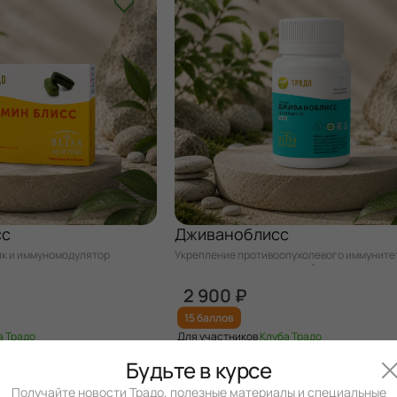
сс
Дживаноблисс
к и иммуномодулятор
Укрепление противоопухолевого иммуните
оздоровление эндокринной системы
2 900 ₽
15 баллов
а Традо
Для участников
Клуба Традо
Будьте в курсе
Получайте новости Традо, полезные материалы и специальные