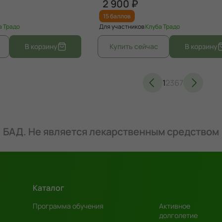
2 900 ₽
15 баллов
а Традо
Для участников
Клуба Традо
1
2
3
6
7
БАД. Не является лекарственным средством
Каталог
Программа обучения
Активное
долголетие