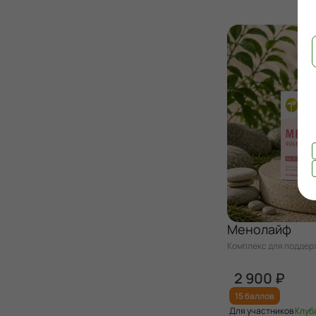
Менолайф
Комплекс для поддерж
период менопаузы пос
2 900 ₽
15 баллов
Для участников
Клуб