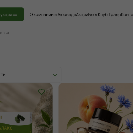
Книги
укция
О компании и Аюрведе
Акции
Блог
Клуб Традо
Конт
ровья