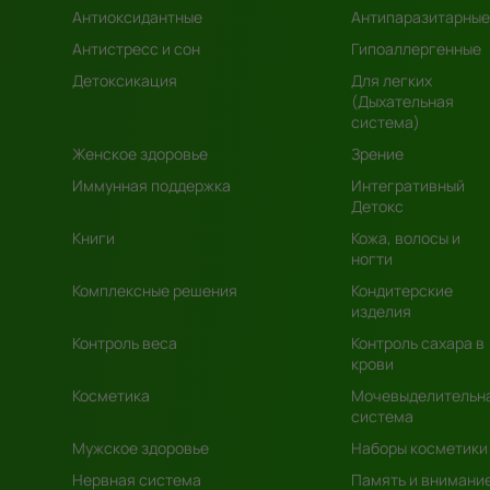
Антиоксидантные
Антипаразитарные
Антистресс и сон
Гипоаллергенные
Детоксикация
Для легких
(Дыхательная
система)
Женское здоровье
Зрение
Иммунная поддержка
Интегративный
Детокс
Книги
Кожа, волосы и
ногти
Комплексные решения
Кондитерские
изделия
Контроль веса
Контроль сахара в
крови
Косметика
Мочевыделительн
система
Мужское здоровье
Наборы косметики
Нервная система
Память и внимани