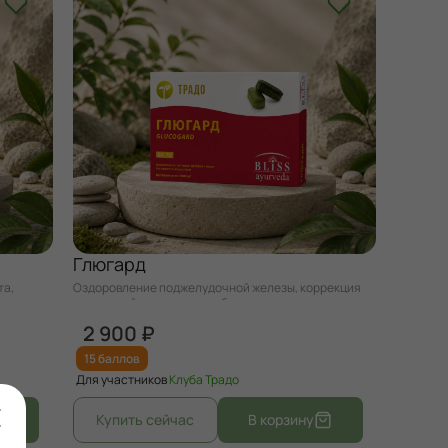
Глюгард
та,
Оздоровление поджелудочной железы, коррекция
нарушений углеводного обмена.
2 900 ₽
15 баллов
Для участников
Клуба Традо