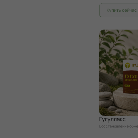
Гугуллакс
Восстановление обме
организма на клеточ