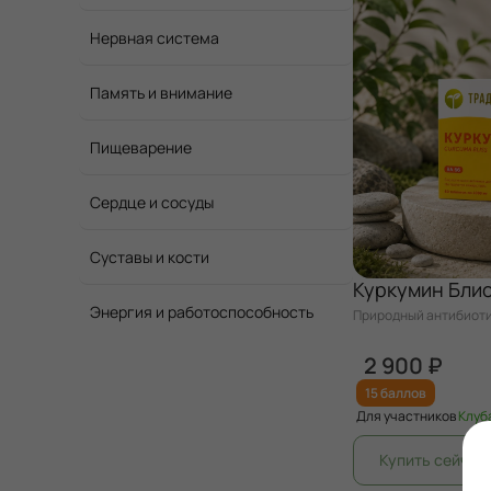
Нервная система
Память и внимание
Пищеварение
Сердце и сосуды
Суставы и кости
Куркумин Бли
Энергия и работоспособность
Природный антибиоти
2 900 ₽
15 баллов
Для участников
Клуб