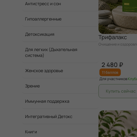
Антистресс и сон
Гипоаллергенные
Детоксикация
Трифалакс
Очищение и оздоров
Для легких (Дыхательная
система)
2 480 ₽
Женское здоровье
11 баллов
Для участников
Клуб
Зрение
Иммунная поддержка
Интегративный Детокс
Книги