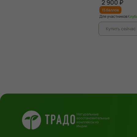
2 900 ₽
15 баллов
Для участников
Клуб
Натуральные
восстановительные
комплексы из
Индии