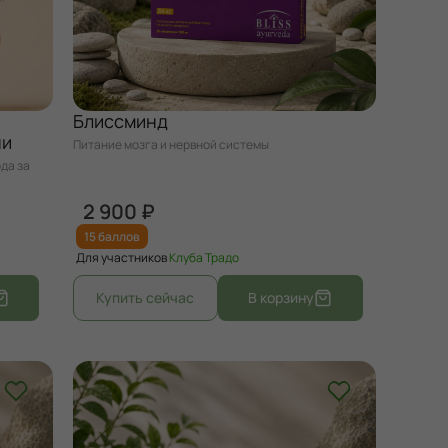
Блиссминд
ши
Питание мозга и нервной системы
да за
2 900 ₽
15 баллов
Для участников
Клуба Традо