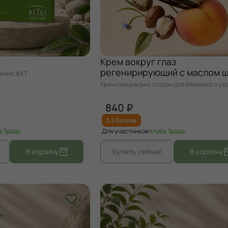
Крем вокруг глаз
регенирирующий с маслом 
ление ЖКТ
Крем специально создан для бережного ухо
деликатной областью вокруг глаз.
840 ₽
3,5 баллов
а Традо
Для участников
Клуба Традо