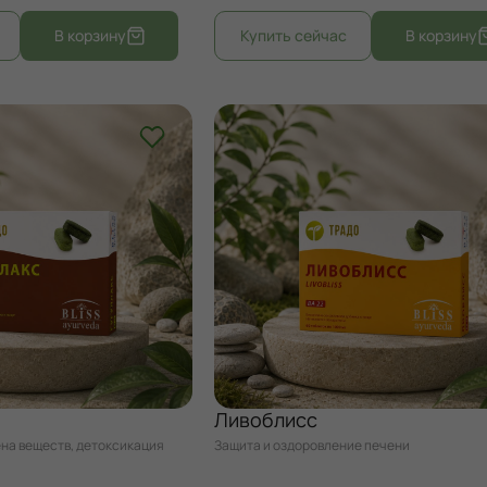
Ливоблисс
на веществ, детоксикация
Защита и оздоровление печени
ном уровне