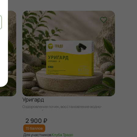
Уригард
Оздоровление почек, восстановление водно-
солевого обмена.
2 900 ₽
15 баллов
Для участников
Клуба Традо