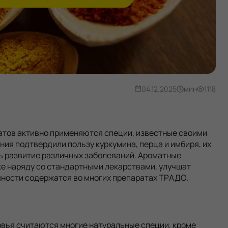
04.12.2025
мин
1118
атов активно применяются специи, известные своими
я подтвердили пользу куркумина, перца и имбиря, их
ь развитие различных заболеваний. Ароматные
ке наряду со стандартными лекарствами, улучшат
яности содержатся во многих препаратах ТРАДО.
вья считаются многие натуральные специи, кроме