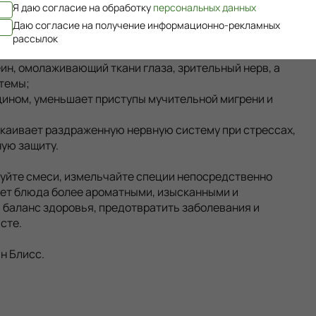
Я даю согласие на обработку
персональных данных
Даю согласие на получение информационно-рекламных
перина, который считается эффективным антибиотиком
рассылок
тв:
ин, омолаживающий ткани глаза, зрительный нерв, а
стемы;
цином, уменьшает приступы мучительной мигрени и
окаивает раздраженную нервную систему при стрессах,
ую защиту.
зуйте смеси, измельчайте специи непосредственно
ает блюда более ароматными, изысканными и
 баланс здоровья, предотвратить заболевания и
асте.
н Блисс.