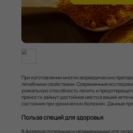
При изготовлении многих аюрведических препар
лечебными свойствами. Современные исследовани
уникальную способность лечить и предотвращат
пряности займут достойное место в вашей аптеч
состояние при хронических болезнях. Данные пр
Польза специй для здоровья
В Аюрведе полезными и незаменимыми для здоро