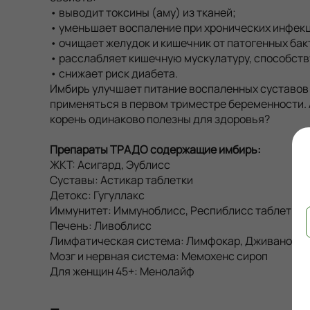
• выводит токсины (аму) из тканей;
• уменьшает воспаление при хронических инфекц
• очищает желудок и кишечник от патогенных бак
• расслабляет кишечную мускулатуру, способств
• снижает риск диабета.
Имбирь улучшает питание воспаленных суставов 
применяться в первом триместре беременности. А
корень одинаково полезны для здоровья?
Препараты ТРАДО содержащие имбирь:
ЖКТ: Асигард, Эублисс
Суставы: Астикар таблетки
Детокс: Гугуллакс
Иммунитет: Иммуноблисс, Респиблисс таблетки,
Печень: Ливоблисс
Лимфатическая система: Лимфокар, Дживанобл
Мозг и нервная система: Мемохенс сироп
Для женщин 45+: Менолайф