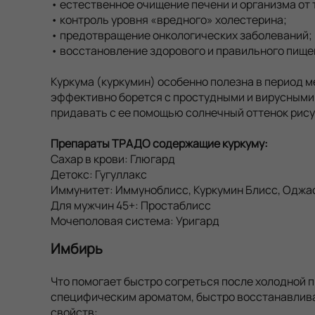
• естественное очищение печени и организма от 
• контроль уровня «вредного» холестерина;
• предотвращение онкологических заболеваний;
• восстановление здорового и правильного пище
Куркума (куркумин) особенно полезна в период м
эффективно борется с простудными и вирусными 
придавать с ее помощью солнечный оттенок рису
Препараты ТРАДО содержащие куркуму:
Сахар в крови: Глюгард
Детокс: Гугуллакс
Иммунитет: Иммуноблисс, Куркумин Блисс, Оджа
Для мужчин 45+: Простаблисс
Мочеполовая система: Уригард
Имбирь
Что помогает быстро согреться после холодной п
специфическим ароматом, быстро восстанавлив
свойств: