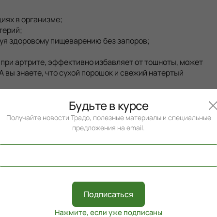
иях в организме;
терий;
уя здоровому пищеварению без запоров;
при артрите, эффективно избавляет от тошноты, может
 вы знаете, что сухой порошок и свежий натертый
Будьте в курсе
Получайте новости Традо, полезные материалы и специальные
предложения на email.
 Респиблисс сироп, Оджас Пушти
исс
Подписаться
Нажмите, если уже подписаны