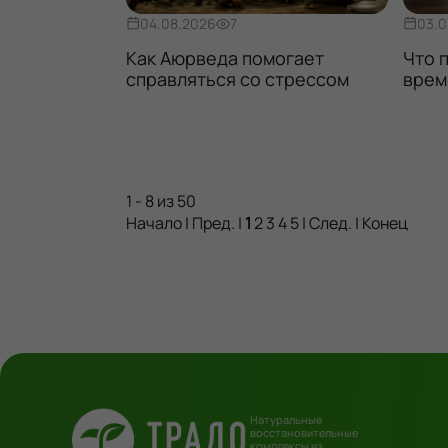
04.08.2026
7
03.0
орые
Как Аюрведа помогает
Что 
ушают вашу
справляться со стрессом
врем
у
1 - 8 из 50
Начало | Пред. |
1
2
3
4
5
|
След.
|
Конец
Натуральные
восстановительные
комплексы из