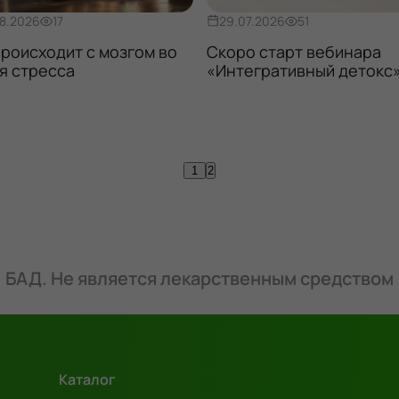
8.2026
17
29.07.2026
51
происходит с мозгом во
Скоро старт вебинара
я стресса
«Интегративный детокс
1
2
БАД. Не является лекарственным средством
Каталог