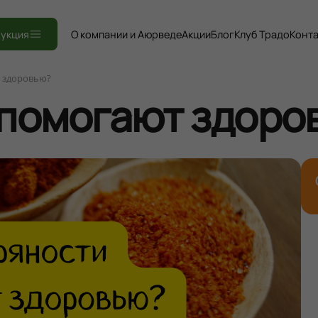
Книги
укция
О компании и Аюрведе
Акции
Блог
Клуб Традо
Конт
т здоровью?
 помогают здоро