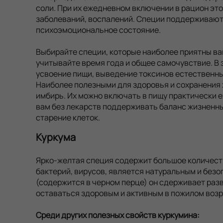
соли. При их ежедневном включении в рацион эт
заболеваний, воспалений. Специи поддерживают
психоэмоциональное состояние.
Выбирайте специи, которые наиболее приятны ва
учитывайте время года и общее самочувствие. В
усвоение пищи, выведение токсинов естественны
Наиболее полезными для здоровья и сохранения 
имбирь. Их можно включать в пищу практически 
вам без лекарств поддерживать баланс жизненны
старение клеток.
Куркума
Ярко-желтая специя содержит большое количест
бактерий, вирусов, является натуральным и без
(содержится в черном перце) он сдерживает раз
оставаться здоровым и активным в пожилом возр
Среди других полезных свойств куркумина: