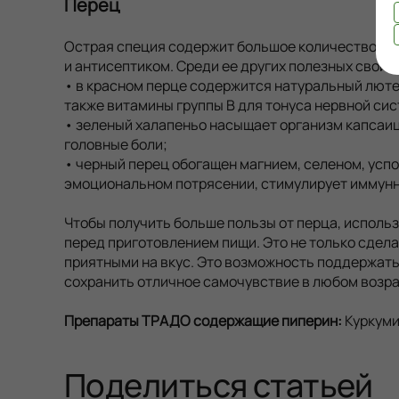
Перец
Острая специя содержит большое количество пи
и антисептиком. Среди ее других полезных свойс
• в красном перце содержится натуральный люте
также витамины группы B для тонуса нервной си
• зеленый халапеньо насыщает организм капсаи
головные боли;
• черный перец обогащен магнием, селеном, усп
эмоциональном потрясении, стимулирует иммунн
Чтобы получить больше пользы от перца, исполь
перед приготовлением пищи. Это не только сдел
приятными на вкус. Это возможность поддержать
сохранить отличное самочувствие в любом возр
Препараты ТРАДО содержащие пиперин:
Куркуми
Поделиться статьей