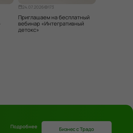
24.07.2026
173
27.07.2026
1
Приглашаем на бесплатный
Бесплатный 
»
вебинар «Интегративный
долголетие
детокс»
Подробнее
Бизнес с Традо