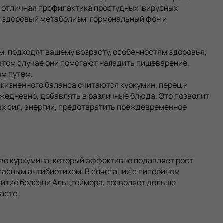
о отличная профилактика простудных, вирусных
 здоровый метаболизм, гормональный фон и
м, подходят вашему возрасту, особенностям здоровья,
 этом случае они помогают наладить пищеварение,
м путем.
жизненного баланса считаются куркумин, перец и
ежедневно, добавлять в различные блюда. Это позволит
х сил, энергии, предотвратить преждевременное
во куркумина, который эффективно подавляет рост
опасным антибиотиком. В сочетании с пиперином
витие болезни Альцгеймера, позволяет дольше
асте.